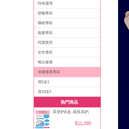
特殊護理
順暢專區
睡眠專區
銀髮專區
呵護寶貝
女性專區
喝出健康
保健優惠專區
買5送1
買10送3
熱門商品
高登鈣6盒-成長高鈣
TOP1
$11,280