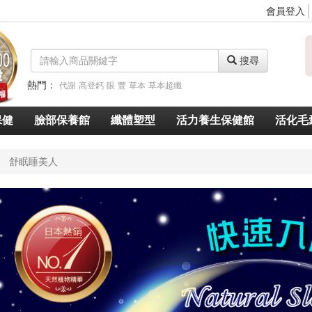
會員登入
搜尋
熱門：
代謝
高登鈣
眼
豐
草本
草本超纖
脈衝光超導美白奇肌青春露
久賜良吾
速燃代謝
速窈卡尼酸左旋肉鹼
保健
臉部保養館
纖體塑型
活力養生保健館
活化毛
舒眠睡美人