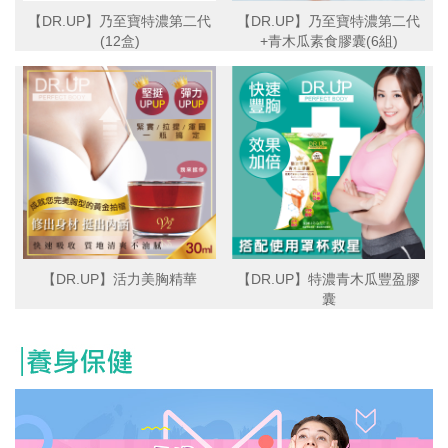
【DR.UP】乃至寶特濃第二代
【DR.UP】乃至寶特濃第二代
(12盒)
+青木瓜素食膠囊(6組)
【DR.UP】活力美胸精華
【DR.UP】特濃青木瓜豐盈膠
囊