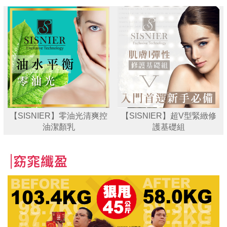
【SISNIER】零油光清爽控
【SISNIER】超V型緊緻修
油潔顏乳
護基礎組