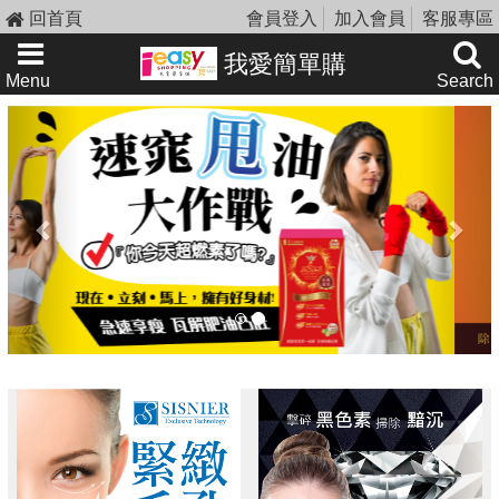
回首頁
會員登入
加入會員
客服專區
我愛簡單購
Menu
Search
Previous
Nex