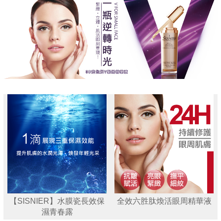
【SISNIER】水膜瓷長效保
全效六胜肽煥活眼周精華液
濕青春露