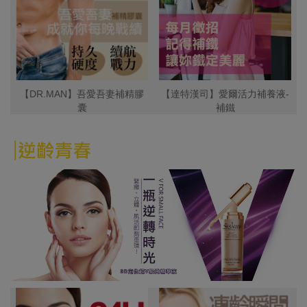
【DR.MAN】吾愛吾妻補精膠
【達特漢司】愛爾活力補養液-
囊
補鐵