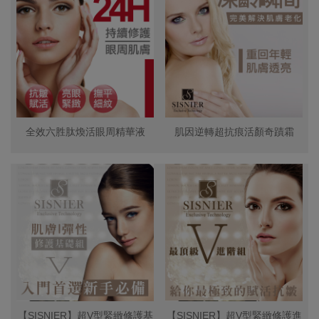
全效六胜肽煥活眼周精華液
肌因逆轉超抗痕活顏奇蹟霜
【SISNIER】超V型緊緻修護基
【SISNIER】超V型緊緻修護進