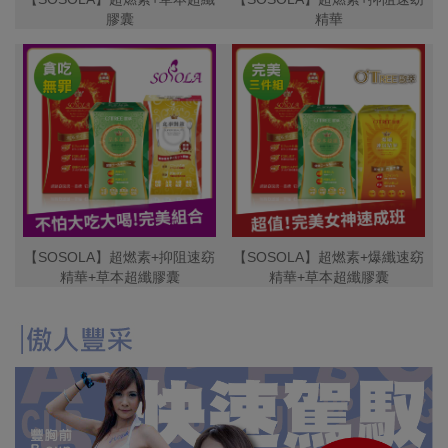
膠囊
精華
【SOSOLA】超燃素+抑阻速窈
【SOSOLA】超燃素+爆纖速窈
精華+草本超纖膠囊
精華+草本超纖膠囊