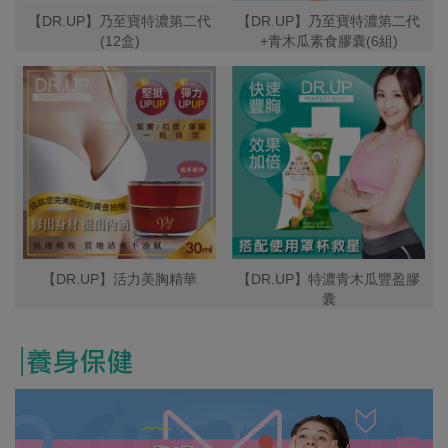
【DR.UP】乃至寶特濃第二代
【DR.UP】乃至寶特濃第二代
(12盒)
+青木瓜素食膠囊(6組)
【DR.UP】活力美胸精華
【DR.UP】特濃青木瓜豐盈膠
囊