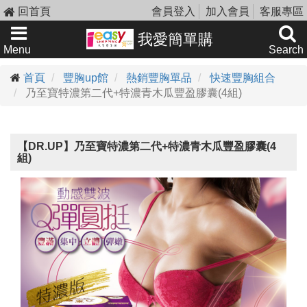
回首頁
會員登入
加入會員
客服專區
我愛簡單購
Menu
Search
首頁
豐胸up館
熱銷豐胸單品
快速豐胸組合
乃至寶特濃第二代+特濃青木瓜豐盈膠囊(4組)
【DR.UP】乃至寶特濃第二代+特濃青木瓜豐盈膠囊(4
組)