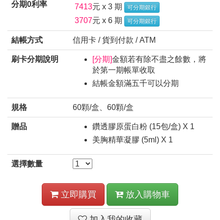
分期0利率
7413
元 x 3 期
可分期銀行
3707
元 x 6 期
可分期銀行
結帳方式
信用卡 / 貨到付款 / ATM
刷卡分期說明
[分期]
金額若有除不盡之餘數，將
於第一期帳單收取
結帳金額滿五千可以分期
規格
60顆/盒、60顆/盒
贈品
鑽透膠原蛋白粉 (15包/盒) X 1
美胸精華凝膠 (5ml) X 1
選擇數量
立即購買
放入購物車
加入我的收藏