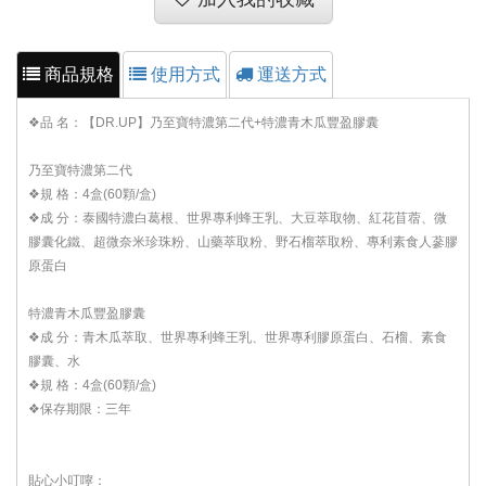
商品規格
使用方式
運送方式
❖品 名：【DR.UP】乃至寶特濃第二代+特濃青木瓜豐盈膠囊
乃至寶特濃第二代
❖規 格：4盒(60顆/盒)
❖成 分：泰國特濃白葛根、世界專利蜂王乳、大豆萃取物、紅花苜蓿、微
膠囊化鐵、超微奈米珍珠粉、山藥萃取粉、野石榴萃取粉、專利素食人蔘膠
原蛋白
特濃青木瓜豐盈膠囊
❖成 分：青木瓜萃取、世界專利蜂王乳、世界專利膠原蛋白、石榴、素食
膠囊、水
❖規 格：4盒(60顆/盒)
❖保存期限：三年
貼心小叮嚀：