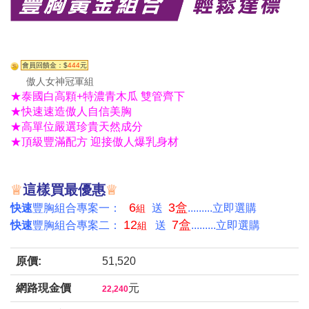
會員回饋金：$
444
元
傲人女神冠軍組
★泰國白高顆+特濃青木瓜 雙管齊下
★快速速造傲人自信美胸
★高單位嚴選珍貴天然成分
★頂級豐滿配方 迎接傲人爆乳身材
♕
這樣買最優惠
♕
6
3盒
快速
豐胸組合專案一：
送
.........立即選購
組
12
7盒
快速
豐胸組合專案二：
送
.........立即選購
組
原價:
51,520
網路現金價
元
22,240