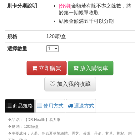
刷卡分期說明
[分期]
金額若有除不盡之餘數，將
於第一期帳單收取
結帳金額滿五千可以分期
規格
120顆/盒
選擇數量
立即購買
放入購物車
加入我的收藏
商品規格
使用方式
運送方式
❖品 名：【DR.Health】易力康
❖規 格：120顆/盒
❖主要成分：人蔘、冬蟲夏草菌絲體、雲芝、黃耆、丹蔘、甘草、枸杞、刺