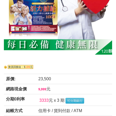
會員回饋金：$
199
元
原價:
23,500
網路現金價
元
9,999
分期0利率
3333
元 x 3 期
可分期銀行
結帳方式
信用卡 / 貨到付款 / ATM