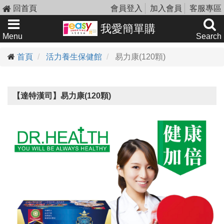
回首頁
會員登入
加入會員
客服專區
我愛簡單購
Menu
Search
首頁
活力養生保健館
易力康(120顆)
【達特漢司】易力康(120顆)