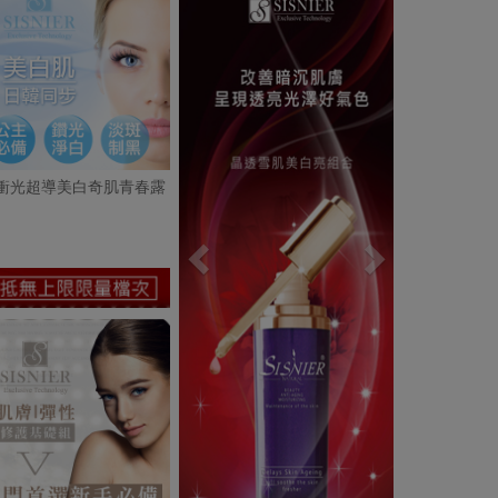
衝光超導美白奇肌青春露