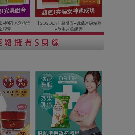
燃素+抑阻速窈精華
【SOSOLA】超燃素+爆纖速窈精華
纖膠囊
+草本超纖膠囊