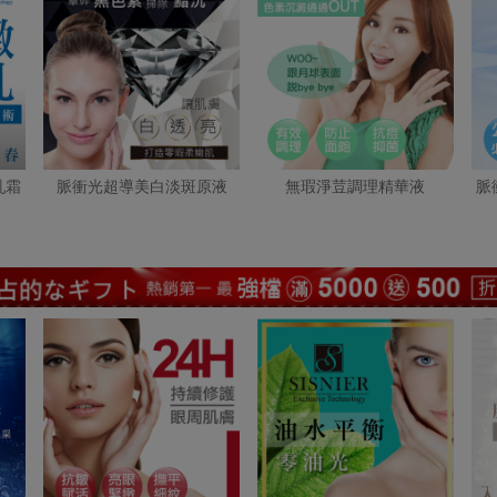
乳霜
脈衝光超導美白淡斑原液
無瑕淨荳調理精華液
脈