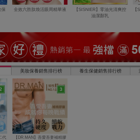
效保
全效六胜肽煥活眼周精華液
【SISNIER】零油光清爽控
【S
油潔顏乳
美妝保養銷售排行榜
養生保健銷售排行榜
2
3
二代
【DR.MAN】吾愛吾妻補精膠