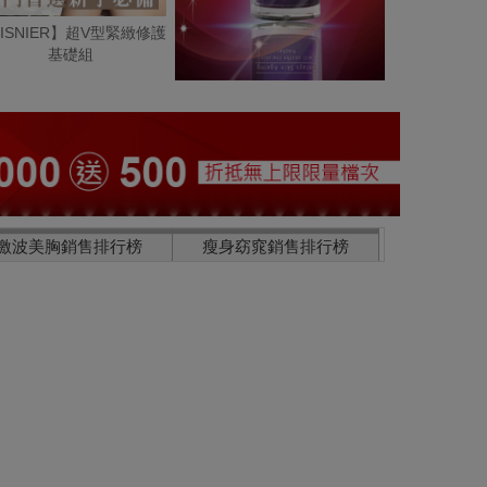
ISNIER】超V型緊緻修護
基礎組
激波美胸銷售排行榜
瘦身窈窕銷售排行榜