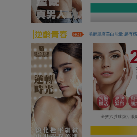
喚醒肌膚美白能量 超有感
全效六胜肽煥活眼