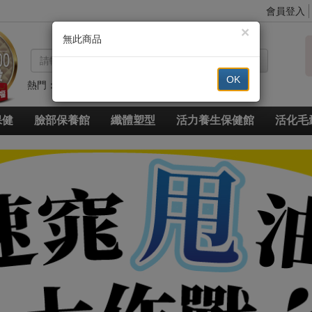
會員登入
×
無此商品
搜尋
OK
熱門：
代謝
高登鈣
眼
豐
草本
草本超纖
脈衝光超導美白奇肌青春露
久賜良吾
速燃代謝
速窈卡尼酸左旋肉鹼
保健
臉部保養館
纖體塑型
活力養生保健館
活化毛