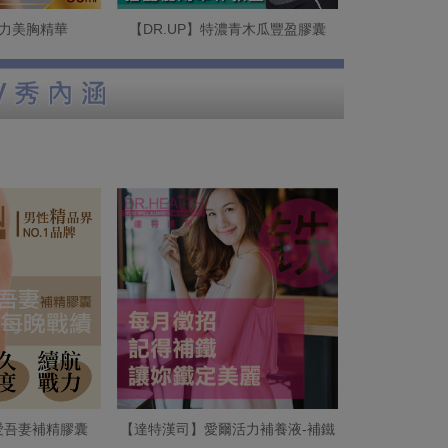
活力美胸精華
【DR.UP】特濃青木瓜豐盈膠囊
吾愛吾妻補精膠囊
【達特漢司】愛爾活力補養液-補鐵