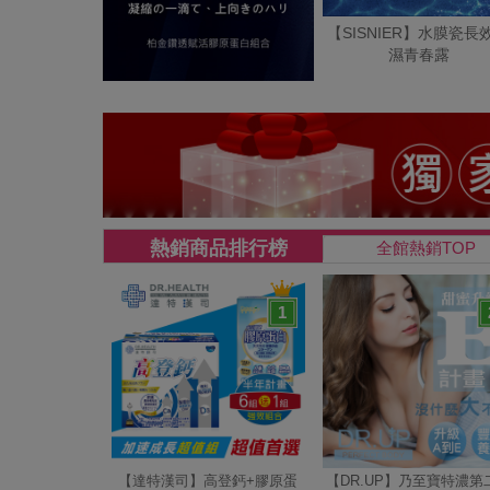
【SISNIER】水膜瓷長
濕青春露
熱銷商品排行榜
全館熱銷TOP
1
【達特漢司】高登鈣+膠原蛋
【DR.UP】乃至寶特濃第