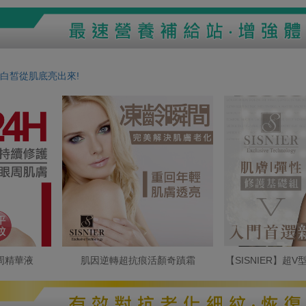
白皙從肌底亮出來!
周精華液
肌因逆轉超抗痕活顏奇蹟霜
【SISNIER】超