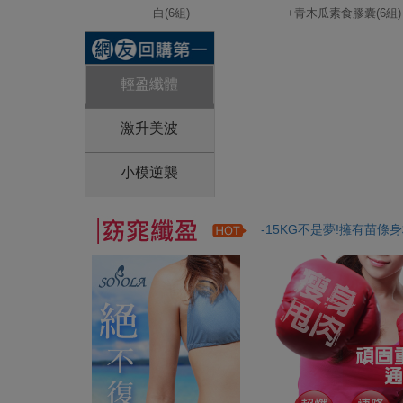
白(6組)
+青木瓜素食膠囊(6組)
輕盈纖體
激升美波
小模逆襲
-15KG不是夢!擁有苗條