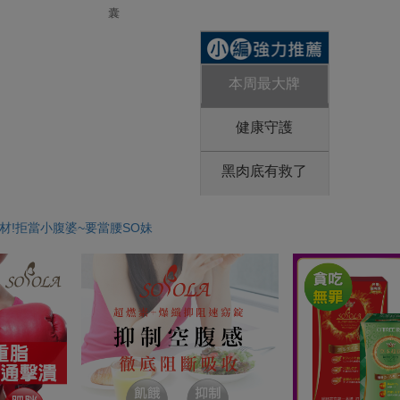
囊
本周最大牌
健康守護
黑肉底有救了
身材!拒當小腹婆~要當腰SO妹