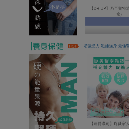
【DR.UP】乃至寶特濃
盒)
增強體力‧滋補強身‧最佳
【達特漢司】疼愛家人