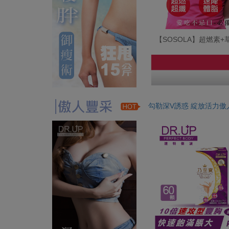
【SOSOLA】超燃素
勾勒深V誘惑 綻放活力傲