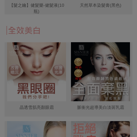
【髮之鑰】健髮樂-健髮液(10
天然草本染髮膏(黑色)
瓶)
晶透雪肌亮顏眼霜
脈衝光超導美白淡斑乳霜