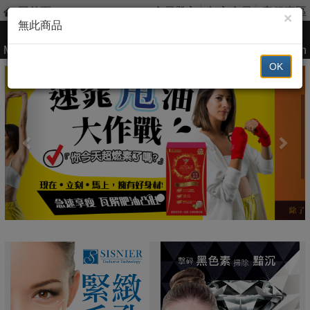
回首頁
會員登入
加入會員
客服專區
×
無此商品
我愛簡單購
Menu
Search
OK
Previous
Nex