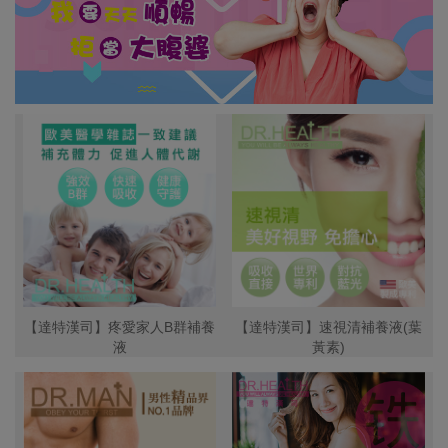
【達特漢司】疼愛家人B群補養
【達特漢司】速視清補養液(葉
液
黃素)