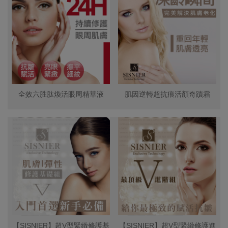
全效六胜肽煥活眼周精華液
肌因逆轉超抗痕活顏奇蹟霜
【SISNIER】超V型緊緻修護基
【SISNIER】超V型緊緻修護進