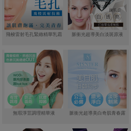
飛梭雷射毛孔緊緻精華乳霜
脈衝光超導美白淡斑原液
無瑕淨荳調理精華液
脈衝光超導美白奇肌青春露