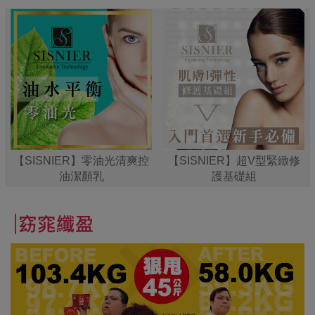
【SISNIER】零油光清爽控
【SISNIER】超V型緊緻修
油潔顏乳
護基礎組