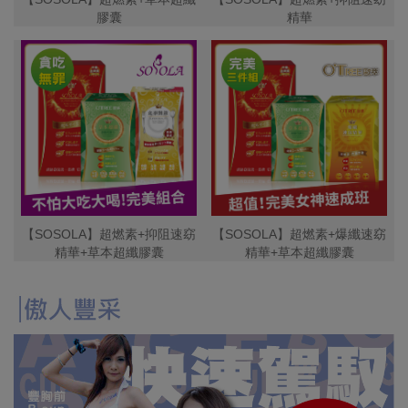
膠囊
精華
【SOSOLA】超燃素+抑阻速窈
【SOSOLA】超燃素+爆纖速窈
精華+草本超纖膠囊
精華+草本超纖膠囊