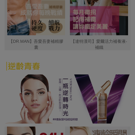
【DR.MAN】吾愛吾妻補精膠
【達特漢司】愛爾活力補養液-
囊
補鐵